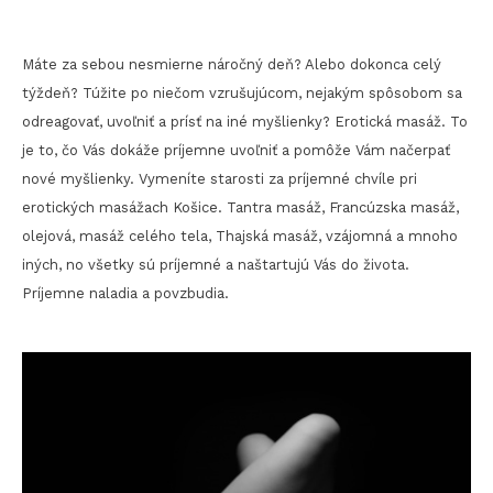
Máte za sebou nesmierne náročný deň? Alebo dokonca celý
týždeň? Túžite po niečom vzrušujúcom, nejakým spôsobom sa
odreagovať, uvoľniť a prísť na iné myšlienky? Erotická masáž. To
je to, čo Vás dokáže príjemne uvoľniť a pomôže Vám načerpať
nové myšlienky. Vymeníte starosti za príjemné chvíle pri
erotických masážach Košice. Tantra masáž, Francúzska masáž,
olejová, masáž celého tela, Thajská masáž, vzájomná a mnoho
iných, no všetky sú príjemné a naštartujú Vás do života.
Príjemne naladia a povzbudia.