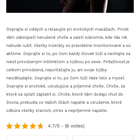
Doprajte si oddych a relaxujte pri erotických masážach. Privát
Vám zabezpečí nerušené chvíle a zaistí súkromie, kde Vás nik
nebude rušiť. Všetky inzeráty sú pravidelne monitorované a sú
aktívne. Doprajte si to, po čom každý človek túži a nechajte sa
niesť prirodzeným inštinktom a túžbou po sexe. Príťažlivosť je
celkom prirodzená, nepotláčajte ju, ani svoje túžby
neodkladajte. Doprajte si to, po čom túži Vaše telo a myseľ.
Doprajte si erotické, vzrušujúce a príjemné chvíle. Chvíle, za
ktoré sa oplatí zaplatiť si. Chvíle, ktoré Vám dodajú chuť do
života, prebudia vo Vašich žilách napätie a vzrušenie, ktoré
odbúra všetky starosti, stres a nepríjemné napätie.
4.7/5 - (6 votes)