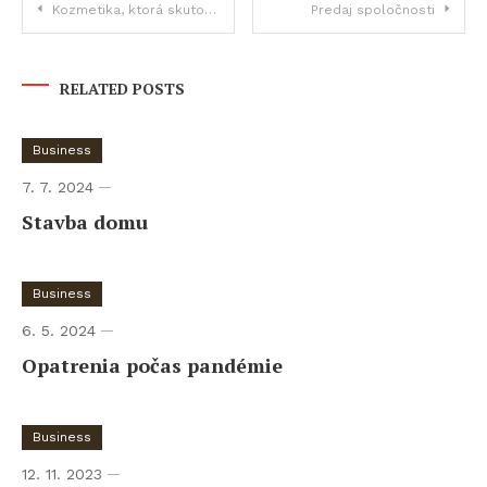
Navigace
Kozmetika, ktorá skutočne spĺňa svoje sľuby?
Predaj spoločnosti
pro
RELATED POSTS
příspěvek
Business
7. 7. 2024
Stavba domu
Business
6. 5. 2024
Opatrenia počas pandémie
Business
12. 11. 2023