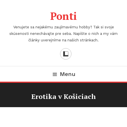
Skip
To
Ponti
Content
Venujete sa nejakému zaujímavému hobby? Tak si svoje
skúsenosti nenechávajte pre seba. Napíšte o nich a my vám
články uverejníme na našich stránkach.
Menu
Erotika v Košiciach