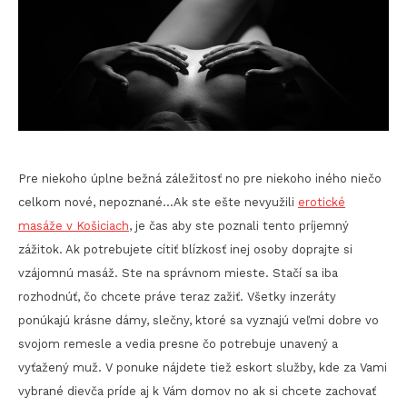
Pre niekoho úplne bežná záležitosť no pre niekoho iného niečo
celkom nové, nepoznané…Ak ste ešte nevyužili
erotické
masáže v Košiciach
, je čas aby ste poznali tento príjemný
zážitok. Ak potrebujete cítiť blízkosť inej osoby doprajte si
vzájomnú masáž. Ste na správnom mieste. Stačí sa iba
rozhodnúť, čo chcete práve teraz zažiť. Všetky inzeráty
ponúkajú krásne dámy, slečny, ktoré sa vyznajú veľmi dobre vo
svojom remesle a vedia presne čo potrebuje unavený a
vyťažený muž. V ponuke nájdete tiež eskort služby, kde za Vami
vybrané dievča príde aj k Vám domov no ak si chcete zachovať