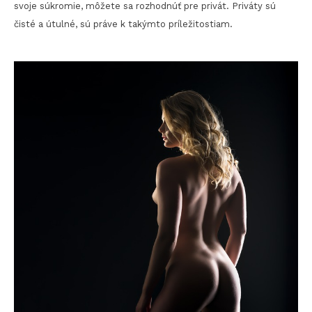
svoje súkromie, môžete sa rozhodnúť pre privát. Priváty sú
čisté a útulné, sú práve k takýmto príležitostiam.