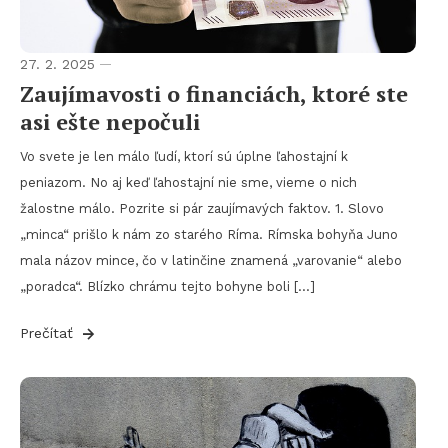
27. 2. 2025
Zaujímavosti o financiách, ktoré ste
asi ešte nepočuli
Vo svete je len málo ľudí, ktorí sú úplne ľahostajní k
peniazom. No aj keď ľahostajní nie sme, vieme o nich
žalostne málo. Pozrite si pár zaujímavých faktov. 1. Slovo
„minca“ prišlo k nám zo starého Ríma. Rímska bohyňa Juno
mala názov mince, čo v latinčine znamená „varovanie“ alebo
„poradca“. Blízko chrámu tejto bohyne boli […]
Prečítať