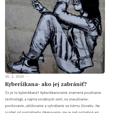
25. 2. 2025
Kyberšikana- ako jej zabrániť?
Čo je to kyberšikana? Kyberšikanovanie znamená používanie
technológií, a najmä sociálnych sietí, na zneužívanie,
ponižovanie, ubližovanie a vyhrážanie sa inému človeku. Na
rozdiel od normálneho šikanovania, nie je naň potrebná ani