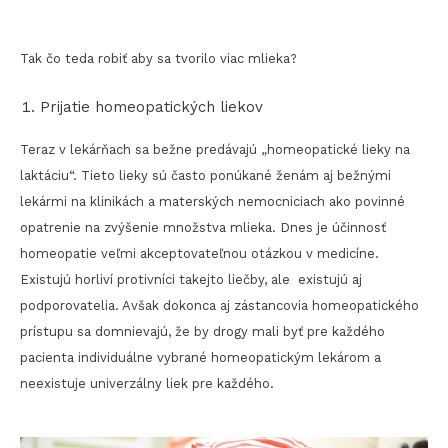
Tak čo teda robiť aby sa tvorilo viac mlieka?
Prijatie homeopatických liekov
Teraz v lekárňach sa bežne predávajú „homeopatické lieky na
laktáciu“. Tieto lieky sú často ponúkané ženám aj bežnými
lekármi na klinikách a materských nemocniciach ako povinné
opatrenie na zvýšenie množstva mlieka. Dnes je účinnosť
homeopatie veľmi akceptovateľnou otázkou v medicíne.
Existujú horliví protivníci takejto liečby, ale existujú aj
podporovatelia. Avšak dokonca aj zástancovia homeopatického
prístupu sa domnievajú, že by drogy mali byť pre každého
pacienta individuálne vybrané homeopatickým lekárom a
neexistuje univerzálny liek pre každého.