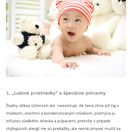
„Ľudové prostriedky“ a špeciálne potraviny
Žiadny dôkaz účinnosti ale neexistuje. Ak žena chce piť čaj s
mliekom, orechmi a kondenzovaným mliekom, premýva ju
infúziou sladkého drievka a púpavami, pretože v prípade
chýbajúcich alergií nie sú prekážky, ale nemá zmysel mučiť sa