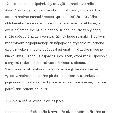
týmito jedlami a nápojmi, aby sa zvýšilo množstvo mlieka.
Akýkoľvek teplý nápoj môže stimulovať návaly horúčav. A je
celkom možné nahradiť recept „pre mlieko“ šálkou vášho
obľúbeného teplého nápoja – bude to rovnako efektívne, len
oveľa príjemnejšie. Mlieko z toho už nebude, ale teplý nápoj
môže spôsobiť náraz a vonkajší účinok bude rovnaký. S veľkým
množstvom najpopulárnejších nápojov na zvýšenie mliečneho
čaju s mliekom musíte byť obzvlášť opatrní. Kravské mliečne
bielkoviny sú jednou z najbežnejších látok, ktoré môžu spôsobiť
alergickú reakciu alebo zažívacie ťažkosti u dieťaťa.
Samozrejme, ak matka a dieťa nie sú alergické na mliečne
výrobky, môžete bezpečne piť čaj s mliekom v akomkoľvek
príjemnom množstve matky, ale ak sú v rodine alergie, opatrné
používanie mlieka neublíži.
Pivo a iné alkoholické nápoje
Po mnoho desaťročí došlo k mýtu, že pivo je veľmi užitočné pre