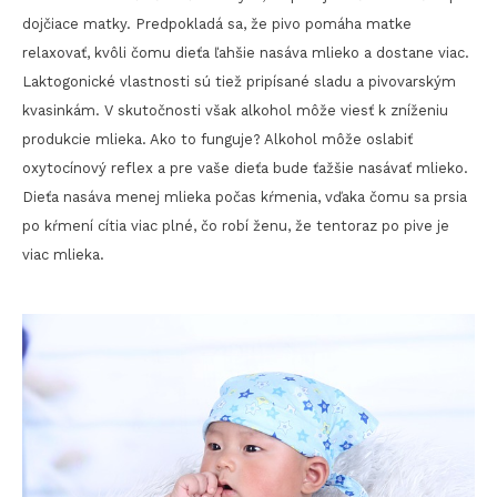
dojčiace matky. Predpokladá sa, že pivo pomáha matke
relaxovať, kvôli čomu dieťa ľahšie nasáva mlieko a dostane viac.
Laktogonické vlastnosti sú tiež pripísané sladu a pivovarským
kvasinkám. V skutočnosti však alkohol môže viesť k zníženiu
produkcie mlieka. Ako to funguje? Alkohol môže oslabiť
oxytocínový reflex a pre vaše dieťa bude ťažšie nasávať mlieko.
Dieťa nasáva menej mlieka počas kŕmenia, vďaka čomu sa prsia
po kŕmení cítia viac plné, čo robí ženu, že tentoraz po pive je
viac mlieka.