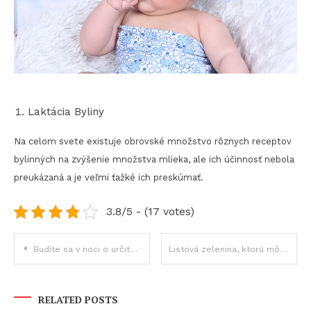
Laktácia Byliny
Na celom svete existuje obrovské množstvo rôznych receptov
bylinných na zvýšenie množstva mlieka, ale ich účinnosť nebola
preukázaná a je veľmi ťažké ich preskúmať.
3.8/5 - (17 votes)
Navigace
Budíte sa v noci o určitej hodine? Vaše telo sa vám snaží niečo povedať
Listová zelenina, ktorú môžete pestovať aj počas zimy
pro
RELATED POSTS
příspěvek