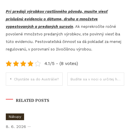
Pri predaji výrobkov rastlinného pôvodu, musíte viesť
príslušnú evidenciu o dátume, druhu a množstve
vypestovaných a predaných surovín
. Ak neprekročíte ročné
povolené množstvo predaných výrobkov, ste povinný viesť iba
túto evidenciu. Pestovateľská činnosť sa dá pokladať za menej
regulovanú, v porovnaní so živočíšnou výrobou.
4.1/5 - (8 votes)
Navigace
Chystáte sa do Austrálie?
Budíte sa v noci o určitej hodine? Vaše telo sa vám snaží niečo povedať
pro
RELATED POSTS
příspěvek
Nákupy
8. 6. 2026