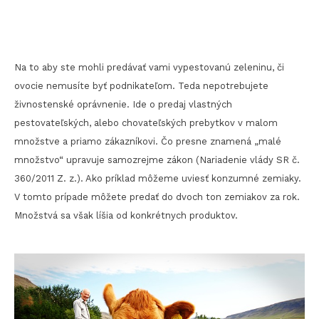
Na to aby ste mohli predávať vami vypestovanú zeleninu, či
ovocie nemusíte byť podnikateľom. Teda nepotrebujete
živnostenské oprávnenie. Ide o predaj vlastných
pestovateľských, alebo chovateľských prebytkov v malom
množstve a priamo zákazníkovi. Čo presne znamená „malé
množstvo“ upravuje samozrejme zákon (Nariadenie vlády SR č.
360/2011 Z. z.). Ako príklad môžeme uviesť konzumné zemiaky.
V tomto prípade môžete predať do dvoch ton zemiakov za rok.
Množstvá sa však líšia od konkrétnych produktov.