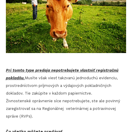
Pri tomto type predaja nepotrebujete vlastniť registračnú
pokladňu.
Musíte však viesť takzvanú jednoduchú evidenciu,
prostredníctvom príjmových a výdajových pokladničných
dokladov. Tie zakúpite v každom papiernictve.
Živnostenské oprávnenie síce nepotrebujete, ste ale povinný
zaregistrovať sa na Regionálnej veterinárnej a potravinovej
správe (RVPs).
Čo všetko môžete predávať