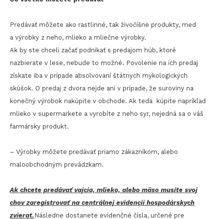
Predávať môžete ako rastlinné, tak živočíšne produkty, med
a výrobky z neho, mlieko a mliečne výrobky.
Ak by ste chceli začať podnikať s predajom húb, ktoré
nazbierate v lese, nebude to možné. Povolenie na ich predaj
získate iba v prípade absolvovaní štátnych mykologických
skúšok. O predaj z dvora nejde ani v prípade, že suroviny na
konečný výrobok nakúpite v obchode. Ak teda kúpite napríklad
mlieko v supermarkete a vyrobíte z neho syr, nejedná sa o váš
farmársky produkt.
– Výrobky môžete predávať priamo zákazníkom, alebo
maloobchodným prevádzkam.
Ak chcete predávať vajcia, mlieko, alebo mäso musíte svoj
chov zaregistrovať na centrálnej evidencii hospodárskych
zvierat.
Následne dostanete evidenčné čísla, určené pre